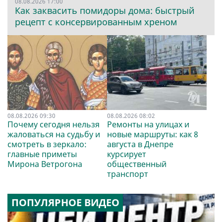
08.08.2026 17:00
Как заквасить помидоры дома: быстрый
рецепт с консервированным хреном
08.08.2026 09:30
08.08.2026 08:02
Почему сегодня нельзя
Ремонты на улицах и
жаловаться на судьбу и
новые маршруты: как 8
смотреть в зеркало:
августа в Днепре
главные приметы
курсирует
Мирона Ветрогона
общественный
транспорт
ПОПУЛЯРНОЕ ВИДЕО