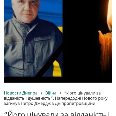
Новости Днепра
/
Війна
/
“Його цінували за
відданість і душевність”. Напередодні Нового року
загинув Петро Джердж з Дніпропетровщини
“Його цінували за відданість і