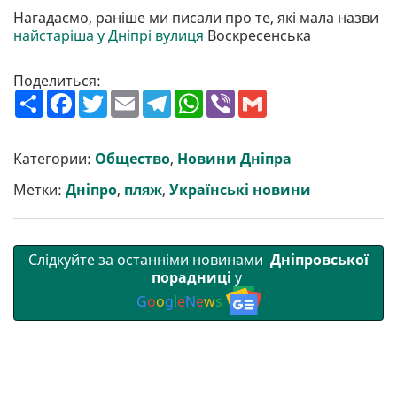
Нагадаємо, раніше ми писали про те, які мала назви
найстаріша у Дніпрі вулиця
Воскресенська
Поделиться:
П
F
T
E
T
W
V
G
о
a
w
m
e
h
i
m
ш
c
i
a
l
a
b
a
и
e
t
i
e
t
e
i
р
b
t
l
g
s
r
l
Категории:
Общество
,
Новини Дніпра
и
o
e
r
A
т
o
r
a
p
Метки:
Дніпро
,
пляж
,
Українські новини
и
k
m
p
Слідкуйте за останніми новинами
Дніпровської
порадниці
у
G
o
o
g
l
e
N
e
w
s