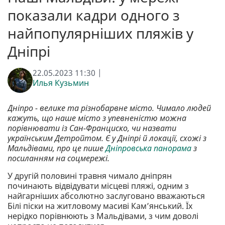
показали кадри одного з
найпопулярніших пляжів у
Дніпрі
22.05.2023 11:30 |
Илья Кузьмин
Дніпро - велике та різнобарвне місто. Чимало людей
кажуть, що наше місто з упевненістю можна
порівнювати із Сан-Франциско, чи назвати
українським Детройтом. Є у Дніпрі й локації, схожі з
Мальдівами, про це пише
Дніпровська панорама
з
посиланням на соцмережі.
У другій половині травня чимало дніпрян
починають відвідувати місцеві пляжі, одним з
найгарніших абсолютно заслуговано вважаються
Білі піски на житловому масиві Кам’янський. Їх
нерідко порівнюють з Мальдівами, з чим доволі