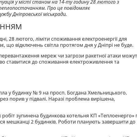
уація у місті станом на 14-ту годину 28 лютого з
еплопостачанням. Про це повідомляє
ужбу Дніпровської міськради.
АННЯМ
і, 28 лютого, ліміти споживання електроенергії для
ає, що відключень світла протягом дня у Дніпрі не буде.
 перевантаження мереж чи загрози ракетної атаки можу
во ставитися до споживання електроживлення та
пла у будинку № 9 на просп. Богдана Хмельницького.
з порив у підвалі. Наразі проблема вирішена,
 робіт зупинена будинкова котельня КП «Теплоенерго» 
ся мешканці 2 будинків. Роботи планують завершити до