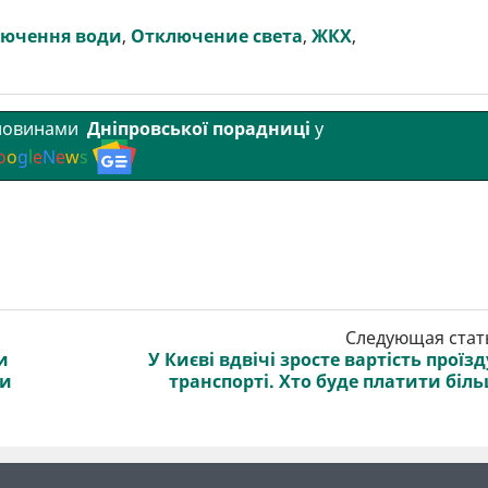
лючення води
,
Отключение света
,
ЖКХ
,
 новинами
Дніпровської порадниці
у
o
o
g
l
e
N
e
w
s
Следующая стат
и
У Києві вдвічі зросте вартість проїзд
ки
транспорті. Хто буде платити біл