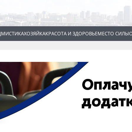
Д
МИСТИКА
ХОЗЯЙКА
КРАСОТА И ЗДОРОВЬЕ
МЕСТО СИЛЫ
О