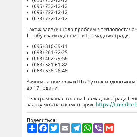
(056) 732-12-12
(095) 732-12-12
(096) 732-12-12
(073) 732-12-12
Також заявки щодо проблем з теплопостача
Штабу взаємодопомоги Громадської ради:
(095) 816-39-11
(093) 261-32-25
(063) 402-79-56
(063) 681-61-82
(068) 638-28-48
Заявки за номерами Штабу взаємодопомоги Г
до 17 години.
Телеграм-канал голови Громадської ради Ге
заявку можна в коментарях:
https://t.me/korb
Поделиться:
П
F
T
E
T
W
V
G
о
a
w
m
e
h
i
m
ш
c
i
a
l
a
b
a