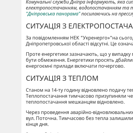
Комунальні служби Дніпра інформують, яка сит
електропостачанням, водопостачанням та т
"Дніпровська панорама"
посилаючись на прессл
СИТУАЦІЯ З ЕЛЕКТРОПОСТАЧ
За повідомленням НЕК "Укренерго»"на сьогодн
Дніпропетровської області відсутні. Це означ
Проте енергетики зазначають, що у випадку
бути обмеження. Енергетики просять дбайли
енергоємні прилади включати почергово.
СИТУАЦІЯ З ТЕПЛОМ
Станом на 14-ту годину відновлено подачу те
Теплопостачання тимчасово призупиняли чере
теплопостачання мешканцям відновлено.
Через проведення аварійно-відновлювальних
вул. Поточна. Тимчасово без тепла залишили
кінця дня.