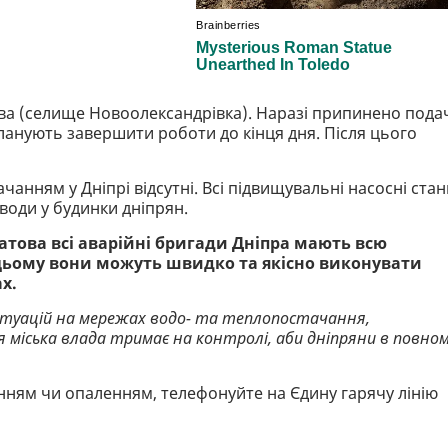
ова (селище Новоолександрівка). Наразі припинено пода
ланують завершити роботи до кінця дня. Після цього
анням у Дніпрі відсутні. Всі підвищувальні насосні станц
оди у будинки дніпрян.
атова всі аварійні бригади Дніпра мають всю
 цьому вони можуть швидко та якісно виконувати
х.
ситуацій на мережах водо- та теплопостачання,
я міська влада тримає на контролі, аби дніпряни в повно
ням чи опаленням, телефонуйте на Єдину гарячу лінію