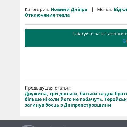
и
e
t
i
e
t
e
i
р
b
t
l
g
s
r
l
Категории:
Новини Дніпра
Метки:
Відк
и
o
e
r
A
Отключение тепла
т
o
r
a
p
и
k
m
p
Слідкуйте за останніми
G
Предыдущая статья:
Дружина, три доньки, батьки та два брат
більше ніколи його не побачуть. Геройсь
загинув боєць з Дніпропетровщини