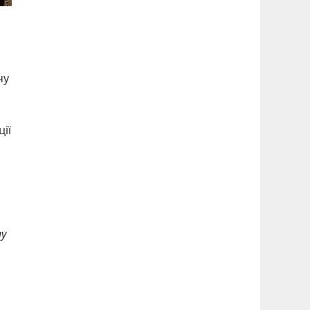
чу
ії
му