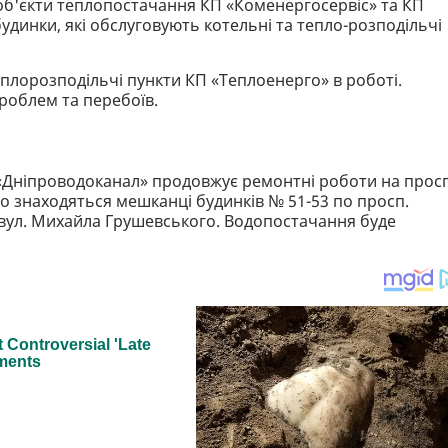
об'єкти теплопостачання КП «Коменергосервіс» та КП
удинки, які обслуговують котельні та тепло-розподільчі
теплорозподільчі пункти КП «Теплоенерго» в роботі.
роблем та перебоїв.
 «Дніпроводоканал» продовжує ремонтні роботи на просп
о знаходяться мешканці будинків № 51-53 по просп.
 вул. Михайла Грушевського. Водопостачання буде