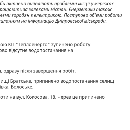
ужби активно виявляють проблемні місця у мережах
 працюють за заявками містян. Енергетики також
еми городян з електрикою. Поступово об'єми роботи
силанням на інформацію Дніпровської міськради.
адою КП "Теплоенерго" зупинено роботу
ово відсутнє водопостачання на
, одразу після завершення робіт.
селищі Братське, припинено водопостачання селищ
івка, Волоське.
ти на вул. Кокосова, 18. Через це припинено