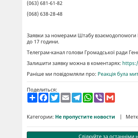
(063) 681-61-82
(068) 638-28-48
Заявки за номерами Штабу взаємодопомоги Г
до 17 години.
Телеграм-канал голови Громадської ради Ген
Залишити заявку можна в коментарях:
https:
Раніше ми повідомляли про:
Реакція була ми
Поделиться:
П
F
T
E
T
W
V
G
о
a
w
m
e
h
i
m
ш
c
i
a
l
a
b
a
и
e
t
i
e
t
e
i
р
b
t
l
g
s
r
l
Категории:
Не пропустите новости
Метк
и
o
e
r
A
т
o
r
a
p
и
k
m
p
Слідкуйте за останніми