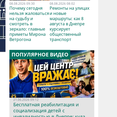
08.08.2026 09:30
08.08.2026 08:02
Почему сегодня
Ремонты на улицах
нельзя жаловаться
и новые
на судьбу и
маршруты: как 8
смотреть в
августа в Днепре
зеркало: главные
курсирует
приметы Мирона
общественный
Ветрогона
транспорт
ПОПУЛЯРНОЕ ВИДЕО
21.06.2026 09:12
Бесплатная реабилитация и
социализация детей с
инвалидностью в Днепре: куда