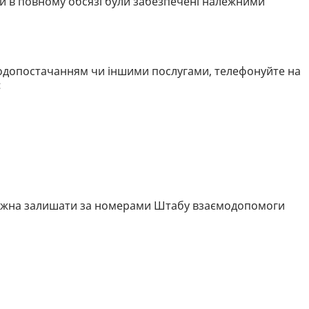
ни в повному обсязі були забезпечені належними
водопостачанням чи іншими послугами, телефонуйте на
:
ожна залишати за номерами Штабу взаємодопомоги