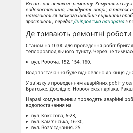
Весна - час великого ремонту. Комунальні сл
водопостачання, ліквідують аварії, а також
намагаються якомога швидше вирішити пробл
зростають, передає
Дніпровська панорама
з п
Де тривають ремонтні роботи
Станом на 10:00 для проведення робіт бриг
теплорозподільчого пункту. Через це тимчас
вул. Робоча, 152, 154, 160.
Водопостачання буде відновлено до кінця дня
У зв'язку з проведенням аварійних робіт у 
Братське, Дослідне, Новоолександрівка, Ракш
Наразі комунальники проводять аварійні робо
водопостачання на
вул. Кокосова, 6-28,
вул. Кам'янська, 16-30,
вул. Возз'єднання, 25.