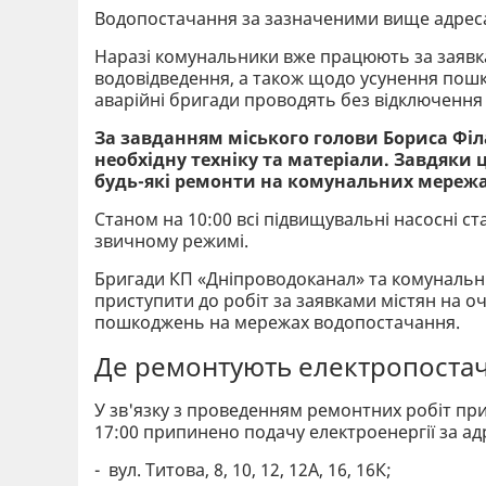
Водопостачання за зазначеними вище адреса
Наразі комунальники вже працюють за заяв
водовідведення, а також щодо усунення пош
аварійні бригади проводять без відключення 
За завданням міського голови Бориса Філ
необхідну техніку та матеріали. Завдяки
будь-які ремонти на комунальних мереж
Станом на 10:00 всі підвищувальні насосні ст
звичному режимі.
Бригади КП «Дніпроводоканал» та комунальни
приступити до робіт за заявками містян на оч
пошкоджень на мережах водопостачання.
Де ремонтують електропоста
У зв'язку з проведенням ремонтних робіт пр
17:00 припинено подачу електроенергії за а
- вул. Титова, 8, 10, 12, 12А, 16, 16К;