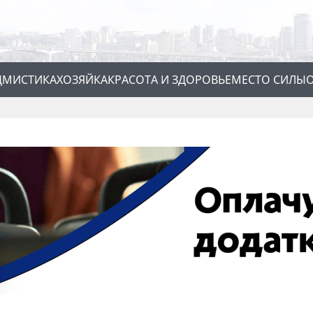
Д
МИСТИКА
ХОЗЯЙКА
КРАСОТА И ЗДОРОВЬЕ
МЕСТО СИЛЫ
О