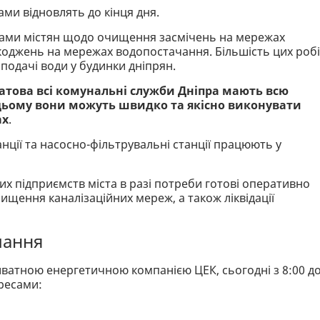
ми відновлять до кінця дня.
ками містян щодо очищення засмічень на мережах
коджень на мережах водопостачання. Більшість цих робі
подачі води у будинки дніпрян.
атова всі комунальні служби Дніпра мають всю
 цьому вони можуть швидко та якісно виконувати
ах
.
анції та насосно-фільтрувальні станції працюють у
х підприємств міста в разі потреби готові оперативно
ищення каналізаційних мереж, а також ліквідації
чання
иватною енергетичною компанією ЦЕК, сьогодні з 8:00 д
дресами: