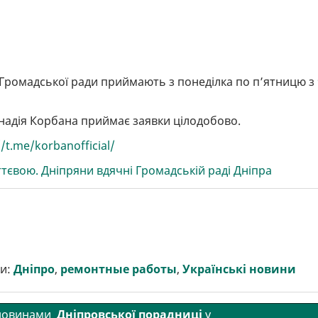
ромадської ради приймають з понеділка по п’ятницю з 
надія Корбана приймає заявки цілодобово.
//t.me/korbanofficial/
ттєвою. Дніпряни вдячні Громадській раді Дніпра
и:
Дніпро
,
ремонтные работы
,
Українські новини
 новинами
Дніпровської порадниці
у