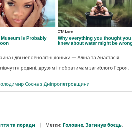
на і дві неповнолітні доньки — Аліна та Анастасія.
півчуття родині, друзям і побратимам загиблого Героя.
в Володимир Сосна з Дніпропетровщини
ття та поради
Метки:
Головне
,
Загинув боєць
,