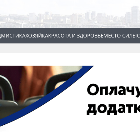
Д
МИСТИКА
ХОЗЯЙКА
КРАСОТА И ЗДОРОВЬЕ
МЕСТО СИЛЫ
О