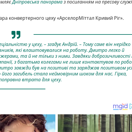
омляє
Дніпровська панорама
з посиланням на пресову служ
ра конвертерного цеху «АрселорМіттал Кривий Ріг».
альністю у цеху, – згадує Андрій. – Тому саме він нерідко
ників, які влаштовувалися на роботу. Дмитро легко й
жерами, та й не тільки з ними. Завдяки доброзичливості
панії, з багатьма колегами не лише контактував по робо
итро завжди був на позитиві та заряджав позитивом ус
 його загибель стала неймовірним шоком для нас. Гірка,
поправна втрата для цеху.