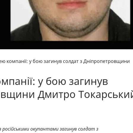
ею компанії: у бою загинув солдат з Дніпропетровщини
мпанії: у бою загинув
ровщини Дмитро Токарськи
 з російськими окупантами загинув солдат з