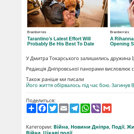
У Дмитра Токарського залишились дружина Іри
Редакція Дніпровської панорами висловлює с
Також раніше ми писали
Його життя обірвалось під час бою. Загину
Поделиться:
П
F
T
E
T
W
V
G
о
a
w
m
e
h
i
m
ш
c
i
a
l
a
b
a
и
e
t
i
e
t
e
i
р
b
t
l
g
s
r
l
Категории:
Війна
,
Новини Дніпра
,
Події
,
Жи
и
o
e
r
A
Війна
,
Цікаві події