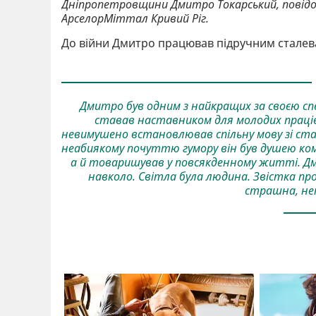
Дніпропетровщини Дмитро Токарський, повід
АрселорМіттал Кривий Ріг.
До війни Дмитро працював підручним сталева
Дмитро був одним з найкращих за своєю спеці
ставав наставником для молодих праців
невимушено встановлював спільну мову зі ста
неабиякому почуттю гумору він був душею ком
а й товаришував у повсякденному житті. Дм
навколо. Світла була людина. Звістка про
страшна, не