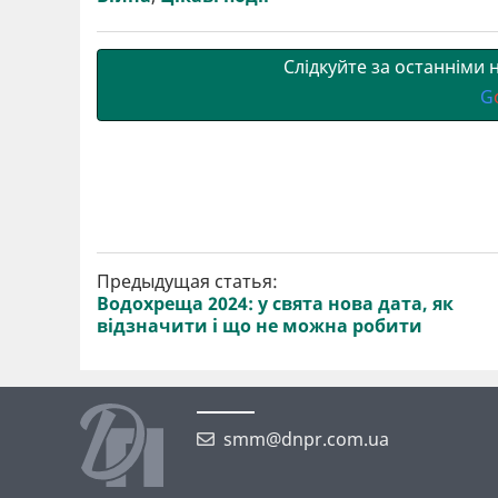
т
o
r
a
p
и
k
m
p
Слідкуйте за останніми
G
Предыдущая статья:
Водохреща 2024: у свята нова дата, як
відзначити і що не можна робити
smm@dnpr.com.ua