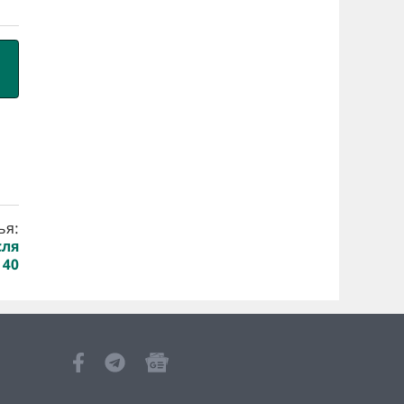
ья:
сля
40