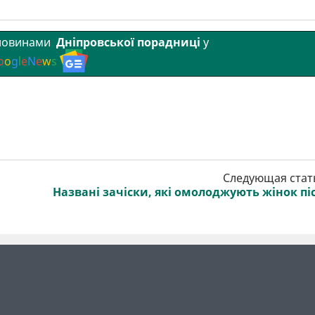
 новинами
Дніпровської порадниці
у
o
o
g
l
e
N
e
w
s
Следующая стат
Названі зачіски, які омолоджують жінок пі