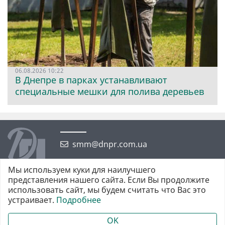
06.08.2026 10:22
В Днепре в парках устанавливают
специальные мешки для полива деревьев
smm@dnpr.com.ua
Мы используем куки для наилучшего
представления нашего сайта. Если Вы продолжите
использовать сайт, мы будем считать что Вас это
устраивает.
Подробнее
©2026 https://dnpr.com.ua Дніпровська порадниця
Всі права захищені. При повному або частковому використанні
OK
матеріалів обов'язкове активне гіперпосилання у першому абзаці.