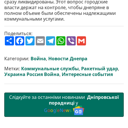
сразу ликвидированы. Этот вопрос городские
власти держат на контроле, чтобы днепряне в
полном объеме были обеспечены надлежащими
коммунальными услугами.
Поделиться:
П
F
T
E
T
W
V
G
о
a
w
m
e
h
i
m
ш
c
i
a
l
a
b
a
и
e
t
i
e
t
e
i
р
b
t
l
g
s
r
l
Категории:
Война
,
Новости Днепра
и
o
e
r
A
т
o
r
a
p
Метки:
Коммунальные службы
,
Ракетный удар
,
и
k
m
p
Украина Россия Война
,
Интересные события
Слідкуйте за останніми новинами
Дніпровської
порадниці
у
G
o
o
g
l
e
N
e
w
s