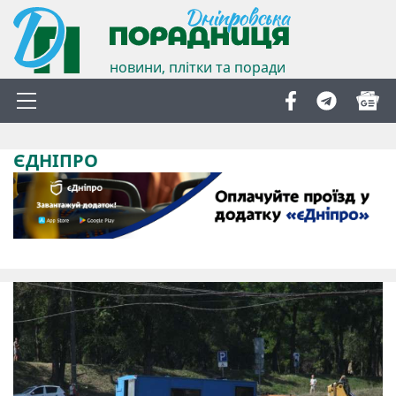
новини, плітки та поради
ЄДНІПРО