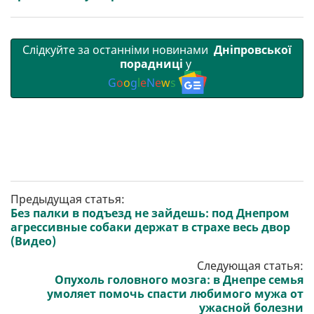
Слідкуйте за останніми новинами
Дніпровської
порадниці
у
G
o
o
g
l
e
N
e
w
s
Предыдущая статья:
Без палки в подъезд не зайдешь: под Днепром
агрессивные собаки держат в страхе весь двор
(Видео)
Следующая статья:
Опухоль головного мозга: в Днепре семья
умоляет помочь спасти любимого мужа от
ужасной болезни