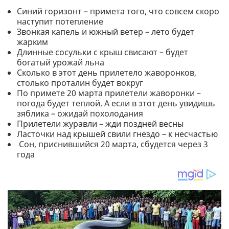
Синий горизонт – примета того, что совсем скоро
наступит потепление
Звонкая капель и южный ветер – лето будет
жарким
Длинные сосульки с крыш свисают – будет
богатый урожай льна
Сколько в этот день прилетело жаворонков,
столько проталин будет вокруг
По примете 20 марта прилетели жаворонки –
погода будет теплой. А если в этот день увидишь
зяблика – ожидай похолодания
Прилетели журавли – жди поздней весны
Ласточки над крышей свили гнездо – к несчастью
Сон, приснившийся 20 марта, сбудется через 3
года