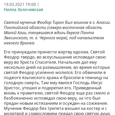
19.03.2021 19:00 |
Нилла Золочевская
Святой мученик Феодор Тирон был воином в г. Аласии
Понтийской области (северо-восточная область
Малой Азии, тянувшаяся вдоль берега Понта
Эвксинского, т. е. Черного моря), под начальством
некоего Вринка.
Его принуждали принести жертву идолам. Святой
Феодор твердо, во всеуслышание исповедал свою
веру во Христа Спасителя. Начальник дал ему
несколько дней на размышление, во время которых
святой Феодор усиленно молился. Его обвинили в
поджоге языческого храма и бросили в темницу на
голодную смерть. Там ему явился Господь Иисус
Христос, утешил и подкрепил его. Приведенный
вновь к правителю, святой Феодор еще раз смело и
безбоязненно исповедал свою веру, за что был
предан новым истязаниям и осужден на сожжение.
Мученик Феодор без трепета взошел на костер и с
молитвой и славословием предал свою святую душу