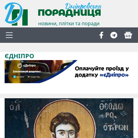
новини, плітки та поради
ЄДНІПРО