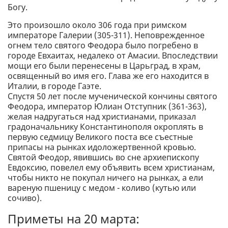
Богу.
Это произошло около 306 года при римском
императоре Галерии (305-311). Неповрежденное
огнем тело святого Феодора было погребено в
городе Евхаитах, недалеко от Амасии. Впоследствии
мощи его были перенесены в Царьград, в храм,
освященный во имя его. Глава же его находится в
Италии, в городе Гаэте.
Спустя 50 лет после мученической кончины святого
Феодора, император Юлиан Отступник (361-363),
желая надругаться над христианами, приказал
градоначальнику Константинополя окроплять в
первую седмицу Великого поста все съестные
припасы на рынках идоложертвенной кровью.
Святой Феодор, явившись во сне архиепископу
Евдоксию, повелел ему объявить всем христианам,
чтобы никто не покупал ничего на рынках, а ели
вареную пшеницу с медом - коливо (кутью или
сочиво).
Приметы на 20 марта: