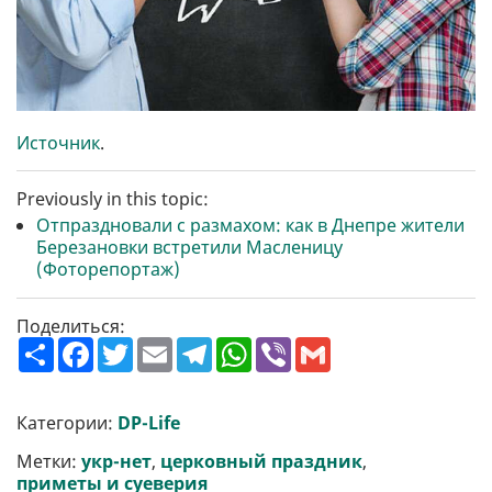
Источник
.
Previously in this topic:
Отпраздновали с размахом: как в Днепре жители
Березановки встретили Масленицу
(Фоторепортаж)
Поделиться:
П
F
T
E
T
W
V
G
о
a
w
m
e
h
i
m
ш
c
i
a
l
a
b
a
и
e
t
i
e
t
e
i
р
b
t
l
g
s
r
l
Категории:
DP-Life
и
o
e
r
A
т
o
r
a
p
Метки:
укр-нет
,
церковный праздник
,
и
k
m
p
приметы и суеверия