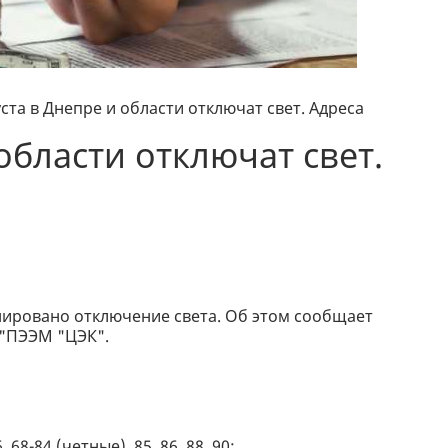
уста в Днепре и области отключат свет. Адреса
 области отключат свет.
ланировано отключение света. Об этом сообщает
 "ПЭЭМ "ЦЭК".
 68-84 (четные), 85, 86, 88, 90;