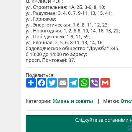
м. КРИВОЙ РОГ:
ул. Строительная: 1А, 2Б, 3-6, 8, 10;
ул. Радужная: 3, 4, 6, 7, 9-11, 13, 15, 41;
ул. Горняков;
ул. Энергетическая: 1-6, 8, 11, 12, 23;
ул. Новогодняя: 1, 2, 6-8, 10, 14, 16, 18, 22;
ул. Победителей: 1-9, 11, 59;
ул. Елочная: 2, 5, 6, 8-11, 13, 14, 16;
Садоводческое общество "Дружба" 345.
С 10:00 до 14:00 по адресу:
просп. Почтовый: 37.
Поделиться:
П
F
T
E
T
W
V
G
о
a
w
m
e
h
i
m
ш
c
i
a
l
a
b
a
и
e
t
i
e
t
e
i
р
b
t
l
g
s
r
l
Категории:
Жизнь и советы
Метки:
Отк
и
o
e
r
A
т
o
r
a
p
и
k
m
p
Слідкуйте за останніми
G