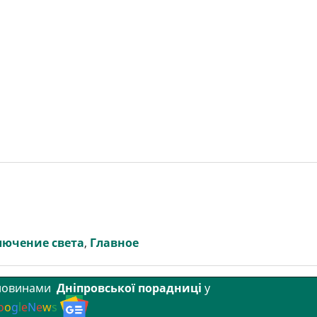
лючение света
,
Главное
 новинами
Дніпровської порадниці
у
o
o
g
l
e
N
e
w
s