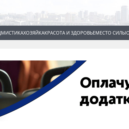
Д
МИСТИКА
ХОЗЯЙКА
КРАСОТА И ЗДОРОВЬЕ
МЕСТО СИЛЫ
О