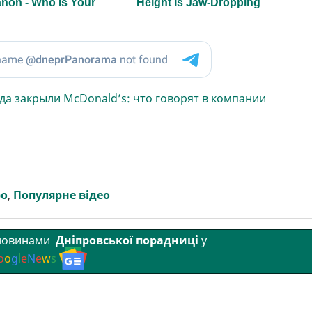
а закрыли McDonald’s: что говорят в компании
ро
,
Популярне відео
 новинами
Дніпровської порадниці
у
o
o
g
l
e
N
e
w
s