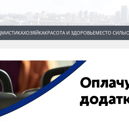
Д
МИСТИКА
ХОЗЯЙКА
КРАСОТА И ЗДОРОВЬЕ
МЕСТО СИЛЫ
О