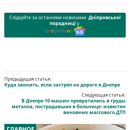
т
o
r
a
p
и
k
m
p
Слідкуйте за останніми новинами
Дніпровської
порадниці
у
G
o
o
g
l
e
N
e
w
s
Предыдущая статья:
Куда звонить, если застрял на дороге в Днепре
Следующая статья:
В Днепре 10 машин превратились в груды
металла, пострадавшие в больнице: известен
виновник массового ДТП
ГЛАВНОЕ