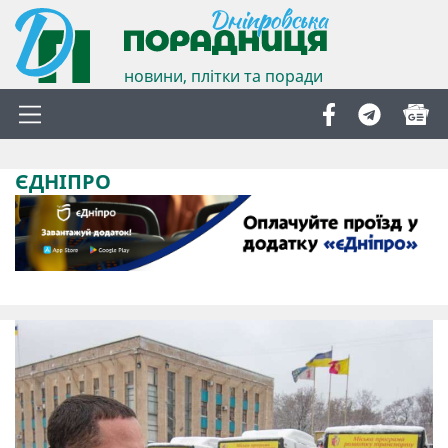
новини, плітки та поради
ЄДНІПРО