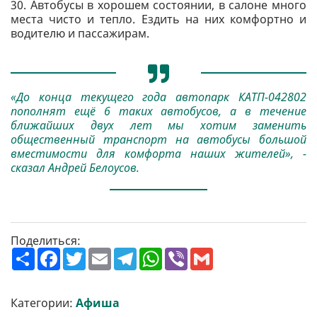
30. Автобусы в хорошем состоянии, в салоне много
места чисто и тепло. Ездить на них комфортно и
водителю и пассажирам.
«До конца текущего года автопарк КАТП-042802
пополнят ещё 6 таких автобусов, а в течение
ближайших двух лет мы хотим заменить
общественный транспорт на автобусы большой
вместимости для комфорта наших жителей», -
сказал Андрей Белоусов.
Поделиться:
П
F
T
E
T
W
V
G
о
a
w
m
e
h
i
m
ш
c
i
a
l
a
b
a
и
e
t
i
e
t
e
i
р
b
t
l
g
s
r
l
Категории:
Афиша
и
o
e
r
A