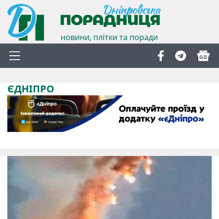
новини, плітки та поради
ЄДНІПРО