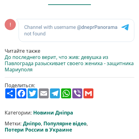
Читайте также
До последнего верит, что жив: девушка из
Павлограда разыскивает своего жениха - защитника
Мариуполя
Поделиться:
П
F
T
E
T
W
V
G
о
a
w
m
e
h
i
m
ш
c
i
a
l
a
b
a
и
e
t
i
e
t
e
i
р
b
t
l
g
s
r
l
Категории:
Новини Дніпра
и
o
e
r
A
т
o
r
a
p
Метки:
Дніпро
,
Популярне відео
,
и
k
m
p
Потери России в Украине