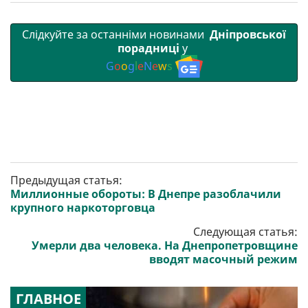
Слідкуйте за останніми новинами
Дніпровської
порадниці
у
G
o
o
g
l
e
N
e
w
s
Предыдущая статья:
Миллионные обороты: В Днепре разоблачили
крупного наркоторговца
Следующая статья:
Умерли два человека. На Днепропетровщине
вводят масочный режим
ГЛАВНОЕ