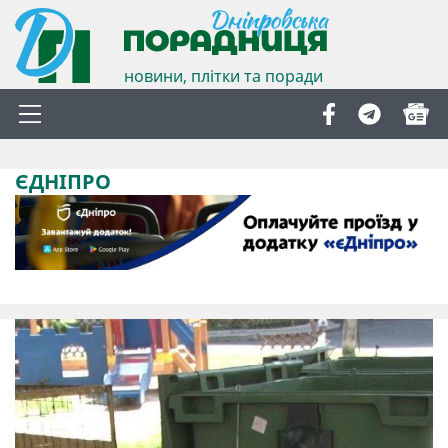
новини, плітки та поради
ЄДНІПРО