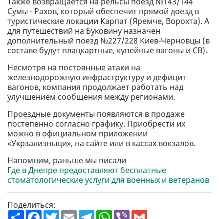
Также возвращается на рельсы поезд №143/144
Сумы - Рахов, который обеспечит прямой доезд в
туристические локации Карпат (Яремче, Ворохта). А
для путешествий на Буковину назначен
дополнительный поезд №227/228 Киев-Черновцы (в
составе будут плацкартные, купейные вагоны и СВ).
Несмотря на постоянные атаки на
железнодорожную инфраструктуру и дефицит
вагонов, компания продолжает работать над
улучшением сообщения между регионами.
Проездные документы появляются в продаже
постепенно согласно графику. Приобрести их
можно в официальном приложении
«Укрзализныци», на сайте или в кассах вокзалов.
Напомним, раньше мы писали
Где в Днепре предоставляют бесплатные
стоматологические услуги для военных и ветеранов
Поделиться:
П
F
T
E
T
W
V
G