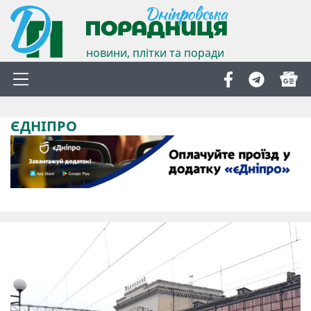
новини, плітки та поради
ЄДНІПРО