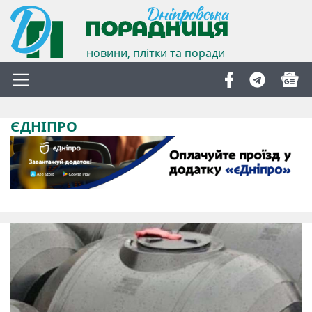
новини, плітки та поради
ЄДНІПРО