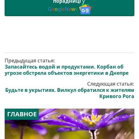
порадниці
у
G
o
o
g
l
e
N
e
w
s
Предыдущая статья:
Запасайтесь водой и продуктами. Корбан об
угрозе обстрела объектов энергетики в Днепре
Следующая статья:
Будьте в укрытиях. Вилкул обратился к жителям
Кривого Рога
ГЛАВНОЕ