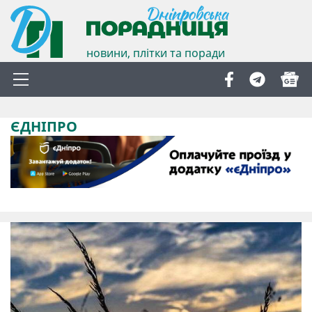
новини, плітки та поради
ЄДНІПРО