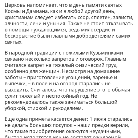
Церковь напоминает, что в день памяти святых
Космы и Дамиана, как и в любой другой день,
христианам следует избегать ссор, сплетен, зависти,
алчности, лени и уныния. Также не стоит отказывать
в помощи нуждающимся, ведь милосердие и
бескорыстие были главными добродетелями самих
святых.
В народной традиции с пожилыми Кузьминками
связано несколько запретов и оговорок. Главным
считался запрет на тяжелый физический труд,
особенно для женщин. Несмотря на домашние
заботы – приготовление угощений, варенье и
выпечки, – в поле и на огород старались не
выходить. Считалось, что нарушение этого обычая
сулит тяжелый и неспокойный год. Не
рекомендовалось также заниматься большой
уборкой, стиркой и рукоделием.
Еще одна примета касается денег: 1 июля старались
не делать больших покупок – наши предки верили,
что такие приобретения окажутся неудачными,
быстро испортятся или не доставят ожидаемой