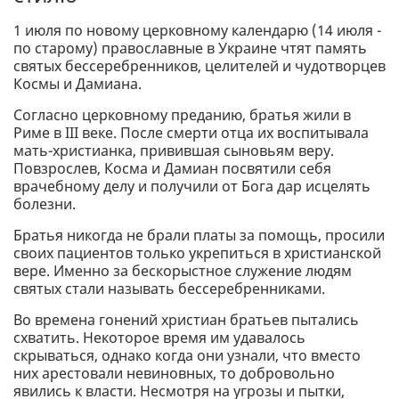
1 июля по новому церковному календарю (14 июля -
по старому) православные в Украине чтят память
святых бессеребренников, целителей и чудотворцев
Космы и Дамиана.
Согласно церковному преданию, братья жили в
Риме в III веке. После смерти отца их воспитывала
мать-христианка, привившая сыновьям веру.
Повзрослев, Косма и Дамиан посвятили себя
врачебному делу и получили от Бога дар исцелять
болезни.
Братья никогда не брали платы за помощь, просили
своих пациентов только укрепиться в христианской
вере. Именно за бескорыстное служение людям
святых стали называть бессеребренниками.
Во времена гонений христиан братьев пытались
схватить. Некоторое время им удавалось
скрываться, однако когда они узнали, что вместо
них арестовали невиновных, то добровольно
явились к власти. Несмотря на угрозы и пытки,