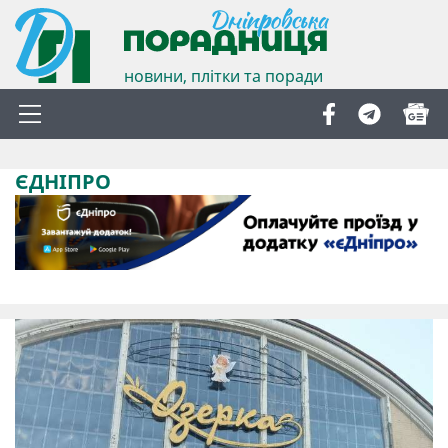
новини, плітки та поради
ЄДНІПРО