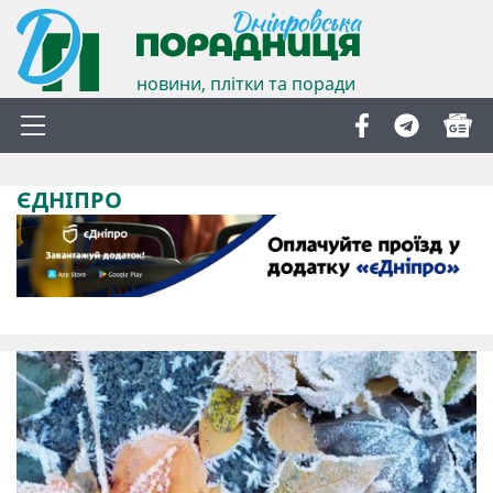
новини, плітки та поради
ЄДНІПРО