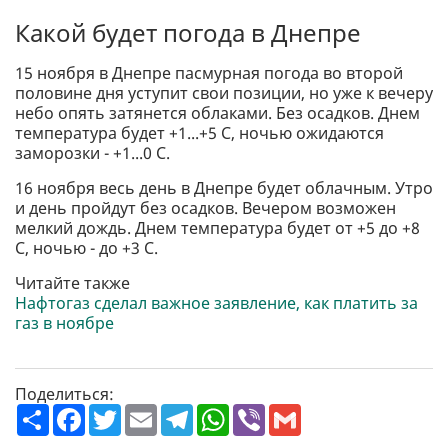
Какой будет погода в Днепре
15 ноября в Днепре пасмурная погода во второй
половине дня уступит свои позиции, но уже к вечеру
небо опять затянется облаками. Без осадков. Днем
температура будет +1...+5 С, ночью ожидаются
заморозки - +1...0 С.
16 ноября весь день в Днепре будет облачным. Утро
и день пройдут без осадков. Вечером возможен
мелкий дождь. Днем температура будет от +5 до +8
С, ночью - до +3 С.
Читайте также
Нафтогаз сделал важное заявление, как платить за
газ в ноябре
Поделиться:
П
F
T
E
T
W
V
G
о
a
w
m
e
h
i
m
ш
c
i
a
l
a
b
a