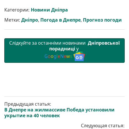
и
e
t
i
e
t
e
i
р
b
t
l
g
s
r
l
Категории:
Новини Дніпра
и
o
e
r
A
т
o
r
a
p
Метки:
Дніпро
,
Погода в Днепре
,
Прогноз погоди
и
k
m
p
Слідкуйте за останніми новинами
Дніпровської
порадниці
у
G
o
o
g
l
e
N
e
w
s
Предыдущая статья:
В Днепре на жилмассиве Победа установили
укрытие на 40 человек
Следующая статья: