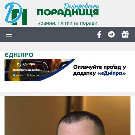
новини, плітки та поради
ЄДНІПРО