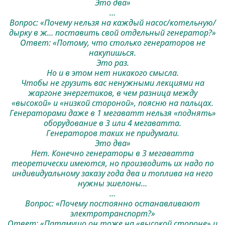
Это два»
…
Вопрос: «Почему нельзя на каждый насос/котельную/
дырку в ж… поставить свой отдельный генератор?»
Ответ: «Потому, что столько генераторов не
накупишься.
Это раз.
Но и в этом нет никакого смысла.
Чтобы не грузить вас ненужными лекциями на
жаргоне энергетиков, в чем разница между
«высокой» и «низкой стороной», поясню на пальцах.
Генераторами даже в 1 мегаватт нельзя «поднять»
оборудование в 3 или 4 мегаватта.
Генераторов таких не придумали.
Это два»
Нет. Конечно генераторы в 3 мегаватта
теоретически имеются, но производить их надо по
индивидуальному заказу года два и топлива на него
нужны эшелоны…
…
Вопрос: «Почему постоянно останавливают
электротранспорт?»
Ответ: «Патамушо он тоже на «высокой стороне» и