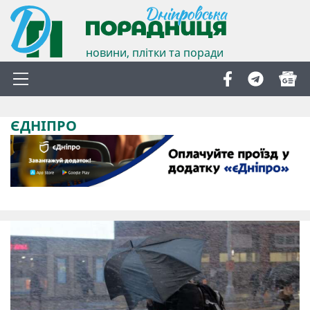
новини, плітки та поради
ЄДНІПРО