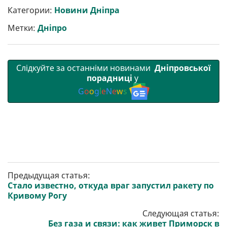
р
b
t
l
g
s
r
l
Категории:
Новини Дніпра
и
o
e
r
A
т
o
r
a
p
Метки:
Дніпро
и
k
m
p
Слідкуйте за останніми новинами
Дніпровської
порадниці
у
G
o
o
g
l
e
N
e
w
s
Предыдущая статья:
Стало известно, откуда враг запустил ракету по
Кривому Рогу
Следующая статья:
Без газа и связи: как живет Приморск в