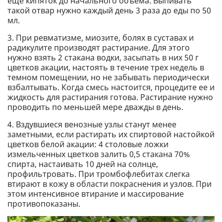
еще кипяток до начального объема. Выпивать
такой отвар нужно каждый день 3 раза до еды по 50
мл.
3. При ревматизме, миозите, болях в суставах и
радикулите производят растирание. Для этого
нужно взять 2 стакана водки, засыпать в них 50 г
цветков акации, настоять в течение трех недель в
темном помещении, но не забывать периодически
взбалтывать. Когда смесь настоится, процедите ее и
жидкость для растирания готова. Растирание нужно
проводить по меньшей мере дважды в день.
4. Вздувшиеся венозные узлы станут менее
заметными, если растирать их спиртовой настойкой
цветков белой акации: 4 столовые ложки
измельченных цветков залить 0,5 стакана 70%
спирта, настаивать 10 дней на солнце,
профильтровать. При тромбофлебитах слегка
втирают в кожу в области покраснения и узлов. При
этом интенсивное втирание и массирование
противопоказаны.