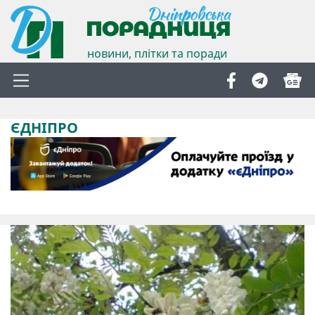
новини, плітки та поради
ЄДНІПРО