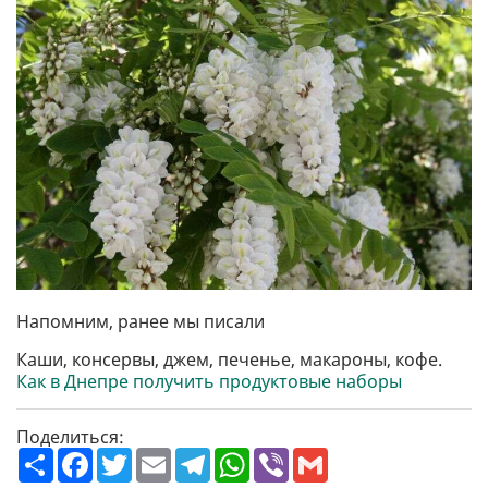
Напомним, ранее мы писали
Каши, консервы, джем, печенье, макароны, кофе.
Как в Днепре получить продуктовые наборы
Поделиться:
П
F
T
E
T
W
V
G
о
a
w
m
e
h
i
m