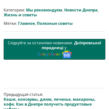
ш
c
i
a
l
a
b
a
и
e
t
i
e
t
e
i
р
b
t
l
g
s
r
l
Категории:
Мы рекомендуем
,
Новости Днепра
,
и
o
e
r
A
Жизнь и советы
т
o
r
a
p
и
k
m
p
Метки:
Главное
,
Полезные советы
Слідкуйте за останніми новинами
Дніпровської
порадниці
у
G
o
o
g
l
e
N
e
w
s
Предыдущая статья:
Каши, консервы, джем, печенье, макароны,
кофе. Как в Днепре получить продуктовые