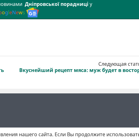
 новинами
Дніпровської порадниці
у
o
o
g
l
e
N
e
w
s
Следующая стат
ть
Вкуснейший рецепт мяса: муж будет в восто
вления нашего сайта. Если Вы продолжите использовать