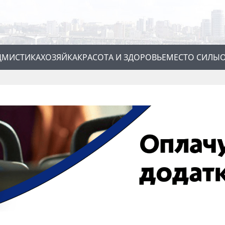
Д
МИСТИКА
ХОЗЯЙКА
КРАСОТА И ЗДОРОВЬЕ
МЕСТО СИЛЫ
О