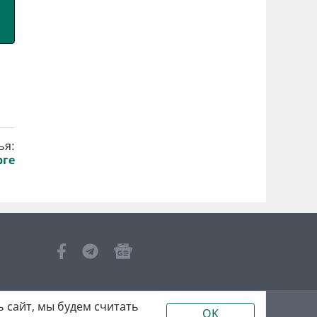
ья:
рге
 сайт, мы будем считать
OK