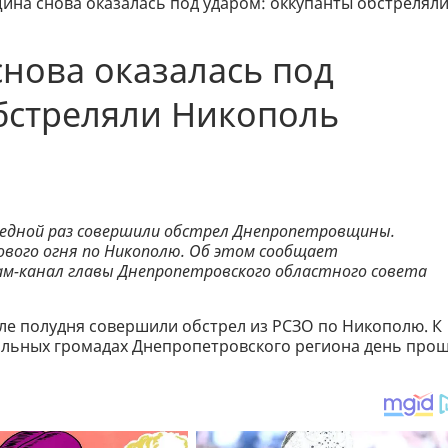
на снова оказалась под ударом: оккупанты обстрелял
нова оказалась под
бстреляли Никополь
редной раз совершили обстрел Днепропетровщины.
ового огня по Никополю. Об этом сообщает
ам-канал главы Днепропетровского областного совета
сле полудня совершили обстрел из РСЗО по Никополю. К
стальных громадах Днепропетровского региона день про