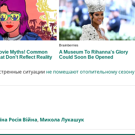
кстренные ситуации
не помешают отопительному сезону
їна Росія Війна
,
Микола Лукашук