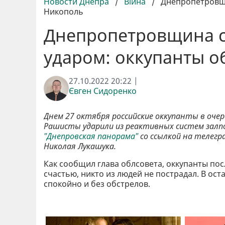
Новости Днепра
/
Війна
/
Днепропетровщи
Никополь
Днепропетровщина с
ударом: оккупанты о
27.10.2022 20:22 |
Євген Сидоренко
Днем 27 октября российские оккупанты в оче
Рашисты ударили из реактивных систем залп
"Днепровская панорама"
со ссылкой на телегр
Николая Лукашука.
Как сообщил глава облсовета, оккупанты по
счастью, никто из людей не пострадал. В о
спокойно и без обстрелов.