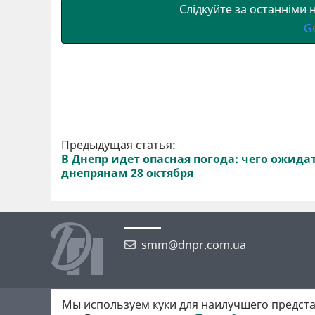
Слідкуйте за останніми
G
Предыдущая статья:
В Днепр идет опасная погода: чего ожида
днепрянам 28 октября
smm@dnpr.com.ua
Мы используем куки для наилучшего предста
©2026 https://dnpr.com.ua Дніпровська порадниця