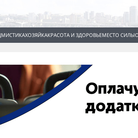
Д
МИСТИКА
ХОЗЯЙКА
КРАСОТА И ЗДОРОВЬЕ
МЕСТО СИЛЫ
О