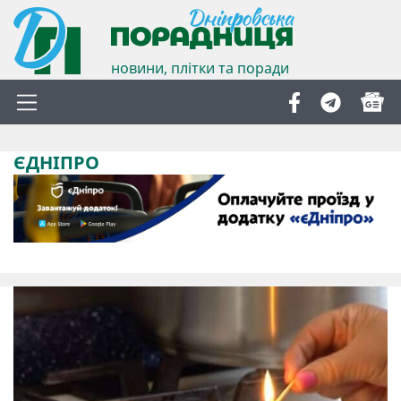
новини, плітки та поради
ЄДНІПРО