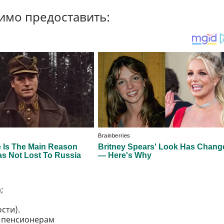
имо предоставить:
;
сти).
м пенсионерам