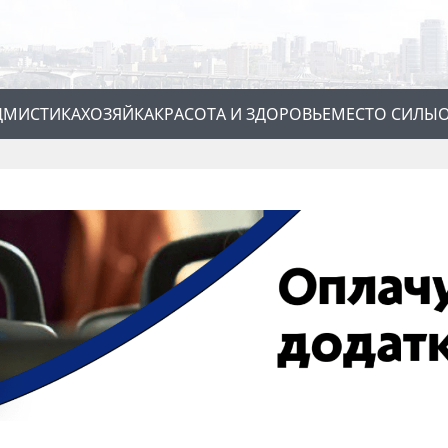
Д
МИСТИКА
ХОЗЯЙКА
КРАСОТА И ЗДОРОВЬЕ
МЕСТО СИЛЫ
О