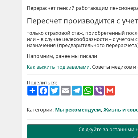
Перерасчет пенсий работающим пенсионерам
Пересчет производится с уче
только страховой стаж, приобретенный посл
или – в случае целесообразности – с учетом
назначения (предварительного перерасчета)
Напомним, ранее мы писали
Как выжить под завалами.
Советы медиков и 
Поделиться:
П
F
T
E
T
W
V
G
о
a
w
m
e
h
i
m
ш
c
i
a
l
a
b
a
и
e
t
i
e
t
e
i
р
b
t
l
g
s
r
l
Категории:
Мы рекомендуем
,
Жизнь и сов
и
o
e
r
A
т
o
r
a
p
и
k
m
p
Слідкуйте за останніми
G