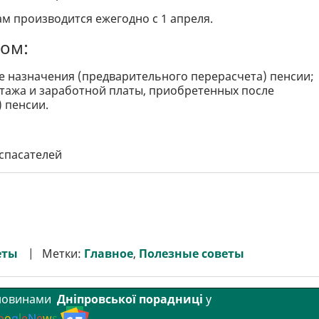
 производится ежегодно с 1 апреля.
том:
е назначения (предварительного перерасчета) пенсии;
 стажа и заработной платы, приобретенных после
 пенсии.
спасателей
еты
Метки:
Главное
,
Полезные советы
 новинами
Дніпровської порадниці
у
o
o
g
l
e
N
e
w
s