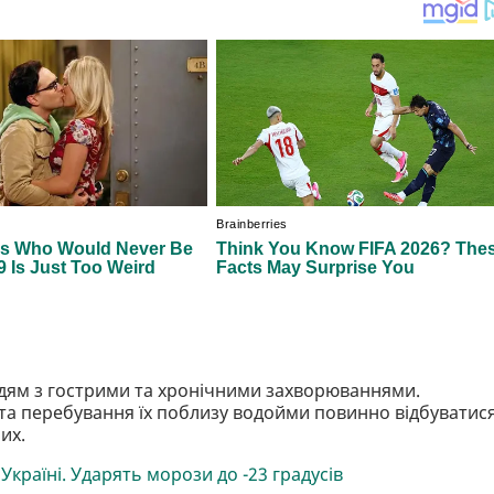
юдям з гострими та хронічними захворюваннями.
й та перебування їх поблизу водойми повинно відбуватис
их.
Україні. Ударять морози до -23 градусів