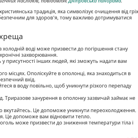
гічних наслідків, повідомляє
Дніпровська панорама
.
ристиянська традиція, яка символізує очищення від гріх
ебезпечним для здоров'я, тому важливо дотримуватися
охреща
в холодній воді може призвести до погіршення стану
 хронічні захворювання.
 у присутності інших людей, які зможуть надати вам
го місцях. Ополіскуйте в ополонці, яка знаходиться в
безпечний вхід.
йтеся в воду повільно, щоб уникнути різкого перепаду
нд. Триразове занурення в ополонку зазвичай займає не
епло вкутайтесь. Це допоможе уникнути переохолодження.
ня. Це допоможе вам відновити тепло.
оголь може призвести до зниження температури тіла і