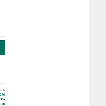
ья:
сом
ать
пах