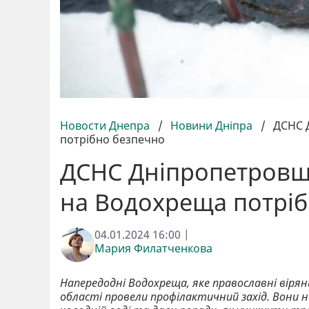
Новости Днепра
/
Новини Дніпра
/
ДСНС 
потрібно безпечно
ДСНС Дніпропетровщ
на Водохреща потрі
04.01.2024 16:00 |
Мария Филатченкова
Напередодні Водохреща, яке православні віря
області провели профілактичний захід. Вони 