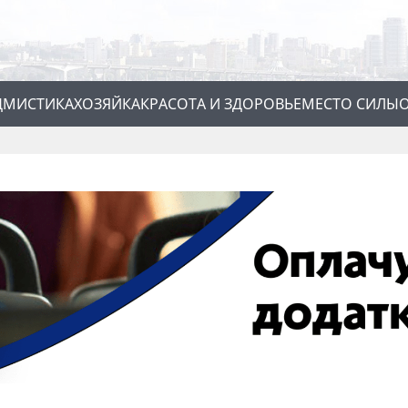
Д
МИСТИКА
ХОЗЯЙКА
КРАСОТА И ЗДОРОВЬЕ
МЕСТО СИЛЫ
О