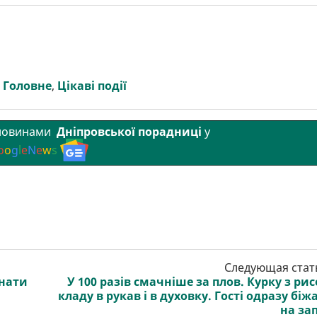
:
Головне
,
Цікаві події
 новинами
Дніпровської порадниці
у
o
o
g
l
e
N
e
w
s
Следующая стат
знати
У 100 разів смачніше за плов. Курку з ри
кладу в рукав і в духовку. Гості одразу біж
на за