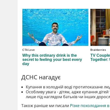
ДСНС нагадує
Купання в холодній воді протипоказане л
Особливу увага - дітям, адже купання діте
лише під наглядом батьків чи інших доросл
Також раніше ми писали
Різке похолодання в 