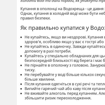
холодній воді та дали поради, як уникнути тра
Купання в ополонці на Водохреща - це давня х
Однак, купання в холодній воді може бути н
правил безпеки.
Як правильно купатися у Вод
Не купайтесь, якщо ви нездорові. Купання 
здоров'я, особливо якщо у вас є гострі або
Не купайтесь в одиночку. Завжди купайтесь
допомогу в разі потреби.
Купайтесь у спеціально обладнаних для цьо
безпосередній близькості від берега і має 
Не пірнайте в ополонку з головою. Занурю
тиску.
Не перебувайте у воді більше кількох секу
більше хвилини.
Після купання одягніться в сухі речі та т
Випийте гарячий чай або каву після купан
Не вживайте алкоголь перед купанням. Алк
збільшити ризик переохолодження.