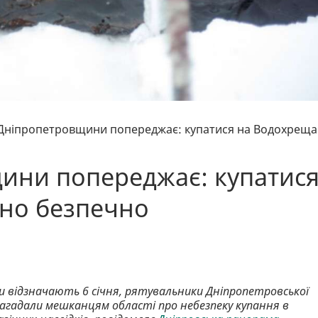
Дніпропетровщини попереджає: купатися на Водохреща
ини попереджає: купатис
бно безпечно
ни відзначають 6 січня, рятувальники Дніпропетровської
нагадали мешканцям області про небезпеку купання в