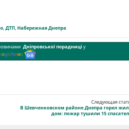
ро
,
ДТП
,
Набережная Днепра
 новинами
Дніпровської порадниці
у
o
o
g
l
e
N
e
w
s
Следующая стат
В Шевченковском районе Днепра горел жи
дом: пожар тушили 15 спасате