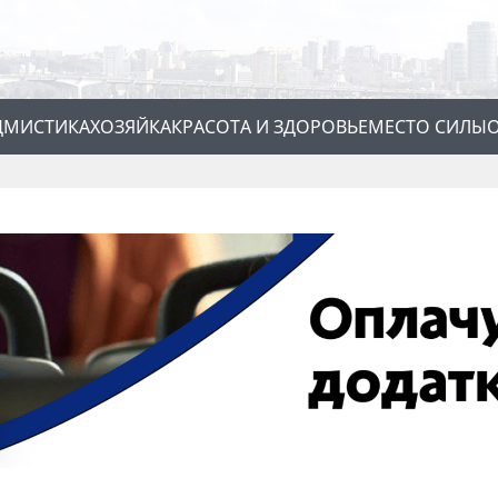
Д
МИСТИКА
ХОЗЯЙКА
КРАСОТА И ЗДОРОВЬЕ
МЕСТО СИЛЫ
О