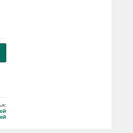
ья:
лой
лей