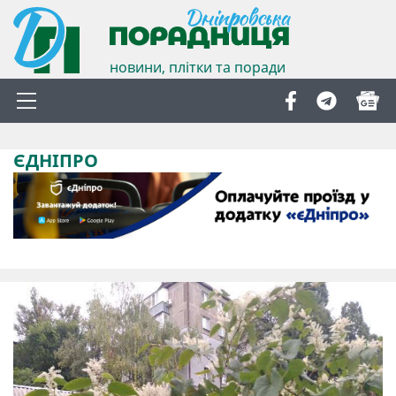
новини, плітки та поради
ЄДНІПРО