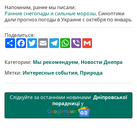
Напомним, ранее мы писали:
Ранние снегопады и сильные морозы
. Синоптики
дали прогноз погоды в Украине с октября по январь
Поделиться:
П
F
T
E
T
W
V
G
о
a
w
m
e
h
i
m
ш
c
i
a
l
a
b
a
и
e
t
i
e
t
e
i
р
b
t
l
g
s
r
l
Категории:
Мы рекомендуем
,
Новости Днепра
и
o
e
r
A
т
o
r
a
p
Метки:
Интересные события
,
Природа
и
k
m
p
Слідкуйте за останніми новинами
Дніпровської
порадниці
у
G
o
o
g
l
e
N
e
w
s