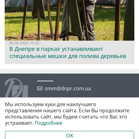
06.08.2026 10:22
В Днепре в парках устанавливают
специальные мешки для полива деревьев
smm@dnpr.com.ua
Мы используем куки для наилучшего
представления нашего сайта. Если Вы продолжите
использовать сайт, мы будем считать что Вас это
устраивает.
Подробнее
©2026 https://dnpr.com.ua Дніпровська порадниця
Всі права захищені. При повному або частковому використанні
OK
матеріалів обов'язкове активне гіперпосилання у першому абзаці.