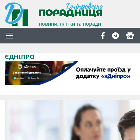
новини, плітки та поради
ЄДНІПРО