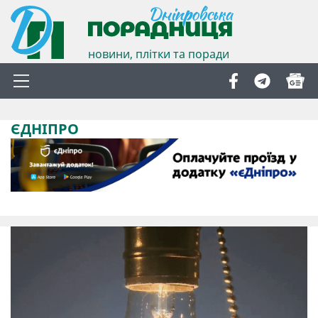
новини, плітки та поради
ЄДНІПРО