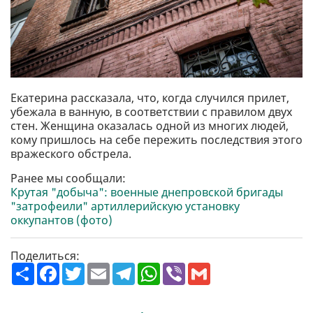
Екатерина рассказала, что, когда случился прилет,
убежала в ванную, в соответствии с правилом двух
стен. Женщина оказалась одной из многих людей,
кому пришлось на себе пережить последствия этого
вражеского обстрела.
Ранее мы сообщали:
Крутая "добыча": военные днепровской бригады
"затрофеили" артиллерийскую установку
оккупантов (фото)
Поделиться:
П
F
T
E
T
W
V
G
о
a
w
m
e
h
i
m
ш
c
i
a
l
a
b
a
и
e
t
i
e
t
e
i
р
b
t
l
g
s
r
l