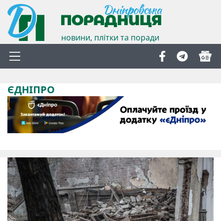
новини, плітки та поради
ЄДНІПРО