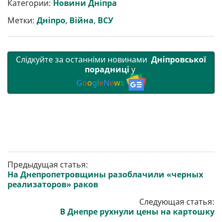
Категории:
Новини Дніпра
и
o
e
r
A
т
o
r
a
p
Метки:
Дніпро
,
Війна
,
ВСУ
и
k
m
p
Слідкуйте за останніми новинами
Дніпровської
порадниці
у
G
o
o
g
l
e
N
e
w
s
Предыдущая статья:
На Днепропетровщины разоблачили «черных
реализаторов» раков
Следующая статья:
В Днепре рухнули цены на картошку