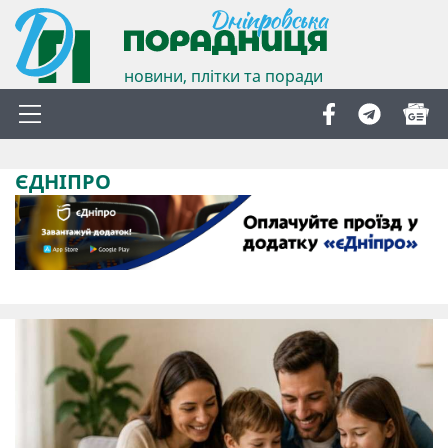
новини, плітки та поради
ЄДНІПРО