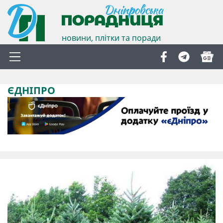
новини, плітки та поради
ЄДНІПРО