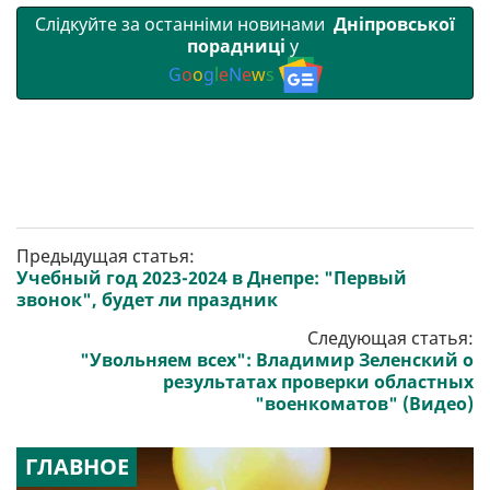
Слідкуйте за останніми новинами
Дніпровської
порадниці
у
G
o
o
g
l
e
N
e
w
s
Предыдущая статья:
Учебный год 2023-2024 в Днепре: "Первый
звонок", будет ли праздник
Следующая статья:
"Увольняем всех": Владимир Зеленский о
результатах проверки областных
"военкоматов" (Видео)
ГЛАВНОЕ