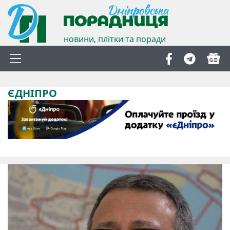
новини, плітки та поради
ЄДНІПРО