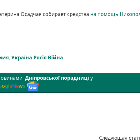
атерина Осадчая собирает средства
на помощь Никопо
мия
,
Україна Росія Війна
 новинами
Дніпровської порадниці
у
o
o
g
l
e
N
e
w
s
Следующая стат