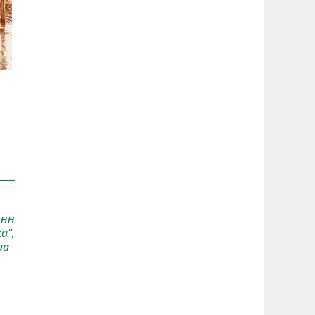
онн
а",
ша