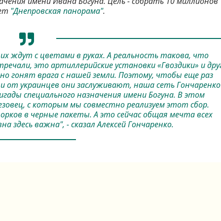
ачения имени Ивана Богуна. Цель - собрать 10 миллионов
ает
"Днепровская панорама"
.
 их ждут с цветами в руках. А реальность такова, что
речали, это артиллерийские установки «Гвоздики» и дру
но гонят врага с нашей земли. Поэтому, чтобы еще раз
и от украинцев они заслуживают, наша сеть Гончаренко
ригады специального назначения имени Богуна. В этом
зовец, с которым мы совместно реализуем этот сбор.
 орков в черные пакеты. А это сейчас общая мечта всех
на здесь важна", - сказал Алексей Гончаренко.