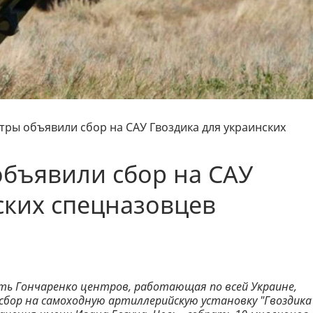
тры объявили сбор на САУ Гвоздика для украинских
объявили сбор на САУ
ских спецназовцев
ть Гончаренко центров, работающая по всей Украине,
ор на самоходную артиллерийскую установку "Гвоздика