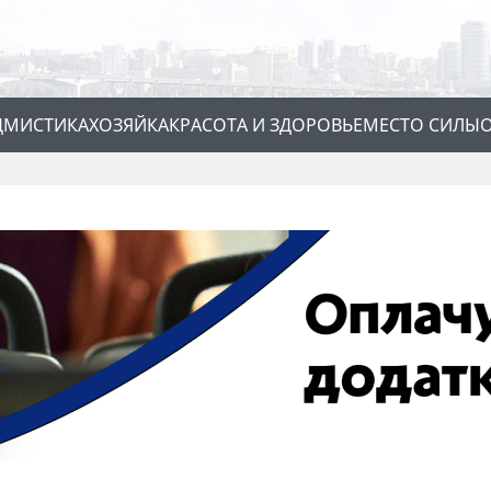
Д
МИСТИКА
ХОЗЯЙКА
КРАСОТА И ЗДОРОВЬЕ
МЕСТО СИЛЫ
О