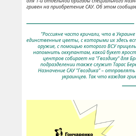
для 1-й отдельной бригады специального назн
гривен на приобретение САУ. Об этом сообщ
"Россияне часто кричали, что в Украине
единственные цветы, с которыми их здесь вст
оружие, с помощью которого ВСУ прицель
напомнить оккупантам, какой букет ярост
центров собирает на "Гвоздику" для Б
подразделении также служит Тарас Бере
Назначение САУ "Гвоздика" – отправлять
украинцев. Так что каждая грив