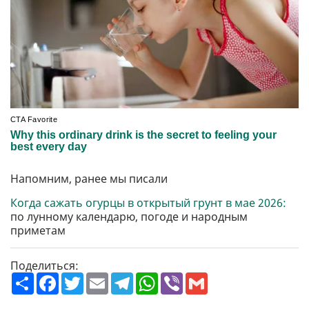
Напомним, ранее мы писали
Когда сажать огурцы в открытый грунт в мае 2026:
по лунному календарю, погоде и народным
приметам
Поделиться:
П
F
T
E
T
W
V
G
о
a
w
m
e
h
i
m
ш
c
i
a
l
a
b
a