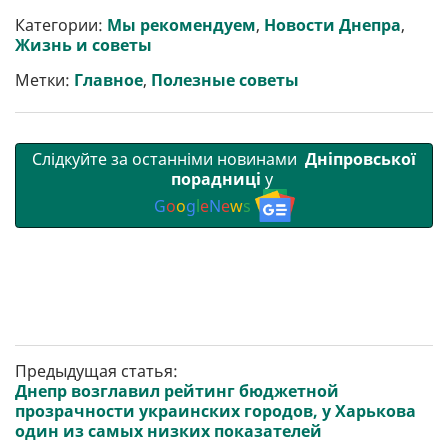
и
e
t
i
e
t
e
i
р
b
t
l
g
s
r
l
Категории:
Мы рекомендуем
,
Новости Днепра
,
и
o
e
r
A
Жизнь и советы
т
o
r
a
p
и
k
m
p
Метки:
Главное
,
Полезные советы
Слідкуйте за останніми новинами
Дніпровської
порадниці
у
G
o
o
g
l
e
N
e
w
s
Предыдущая статья:
Днепр возглавил рейтинг бюджетной
прозрачности украинских городов, у Харькова
один из самых низких показателей