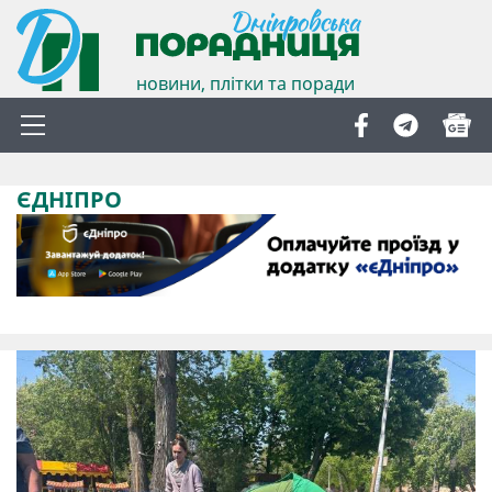
новини, плітки та поради
ЄДНІПРО