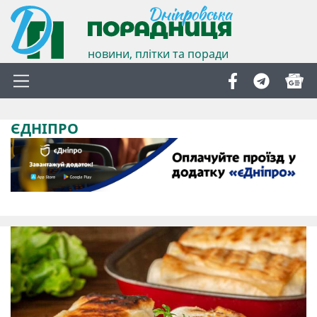
новини, плітки та поради
ЄДНІПРО