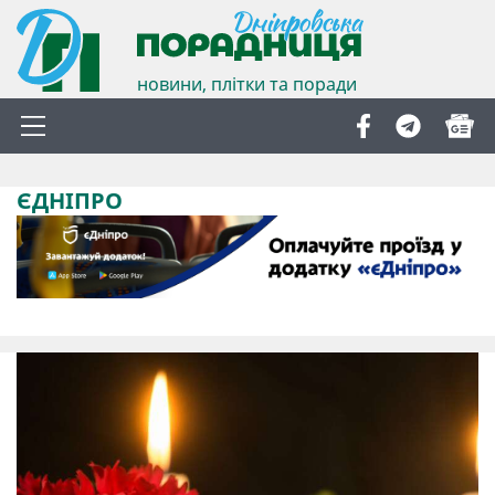
новини, плітки та поради
ЄДНІПРО