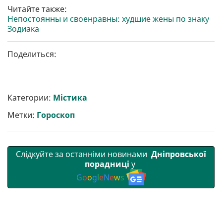
Читайте также:
Непостоянны и своенравны: худшие жены по знаку
Зодиака
Поделиться:
Категории:
Містика
Метки:
Гороскоп
Слідкуйте за останніми новинами
Дніпровської
порадниці
у
G
o
o
g
l
e
N
e
w
s