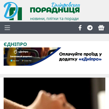
новини, плітки та поради
ЄДНІПРО