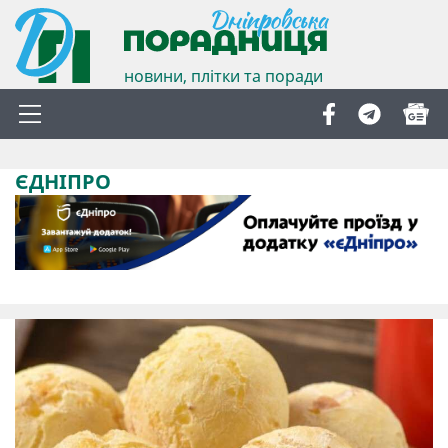
новини, плітки та поради
ЄДНІПРО