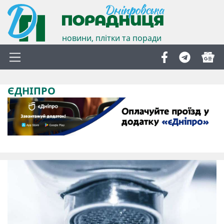
новини, плітки та поради
ЄДНІПРО