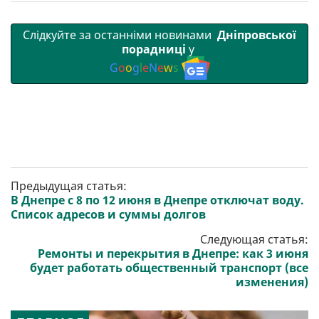
Слідкуйте за останніми новинами
Дніпровської
порадниці
у
G
o
o
g
l
e
N
e
w
s
Предыдущая статья:
В Днепре с 8 по 12 июня в Днепре отключат воду.
Список адресов и суммы долгов
Следующая статья:
Ремонты и перекрытия в Днепре: как 3 июня
будет работать общественный транспорт (все
изменения)