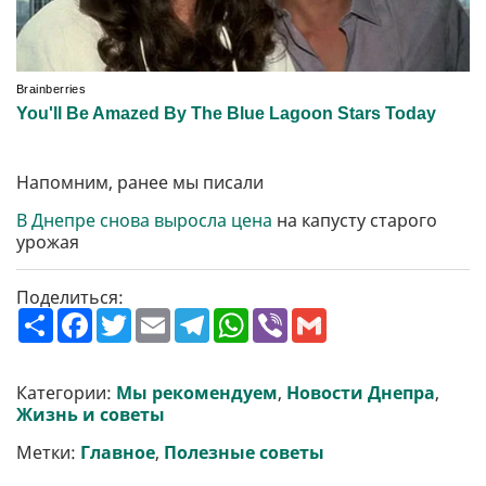
Напомним, ранее мы писали
В Днепре снова выросла цена
на капусту старого
урожая
Поделиться:
П
F
T
E
T
W
V
G
о
a
w
m
e
h
i
m
ш
c
i
a
l
a
b
a
и
e
t
i
e
t
e
i
р
b
t
l
g
s
r
l
Категории:
Мы рекомендуем
,
Новости Днепра
,
и
o
e
r
A
Жизнь и советы
т
o
r
a
p
и
k
m
p
Метки:
Главное
,
Полезные советы