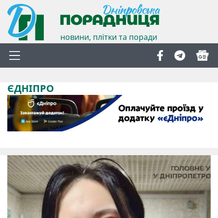
новини, плітки та поради
ЄДНІПРО