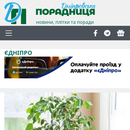
новини, плітки та поради
ЄДНІПРО