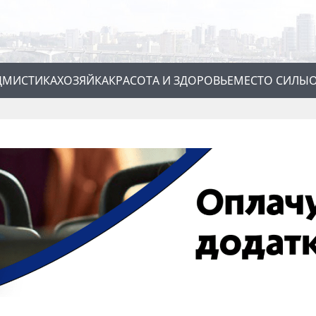
Д
МИСТИКА
ХОЗЯЙКА
КРАСОТА И ЗДОРОВЬЕ
МЕСТО СИЛЫ
О