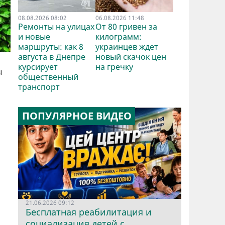
08.08.2026 08:02
06.08.2026 11:48
Ремонты на улицах
От 80 гривен за
и новые
килограмм:
маршруты: как 8
украинцев ждет
августа в Днепре
новый скачок цен
курсирует
на гречку
ы
общественный
транспорт
ПОПУЛЯРНОЕ ВИДЕО
21.06.2026 09:12
Бесплатная реабилитация и
социализация детей с