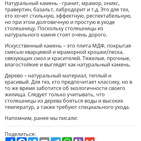
Натуральный камень - гранит, мрамор, оникс,
травертин, базальт, лабродорит и т.д. Это для тех,
кто хочет стильную, эффектную, респектабельную,
но при этом долговечную и простую в уходе
столешницу. Поскольку столешницы из
натурального камня стоят очень дорого.
Искусственный камень – это плита МДФ, покрытая
смесью кварцевой и мраморной крошки/песка,
связующих смол и красителей. Тяжелые, прочные,
влагостойкие и выглядят как натуральный камень.
Дерево – натуральный материал, теплый и
красивый. Для тех, кто предпочитает классику, но в
то же время заботится об экологичности своего
жилища. Следует только учитывать, что
столешницы из дерева бояться воды и высоких
температур, а также требуют специального ухода.
Напомним, ранее мы писали:
Поделиться:
П
F
T
E
T
W
V
G