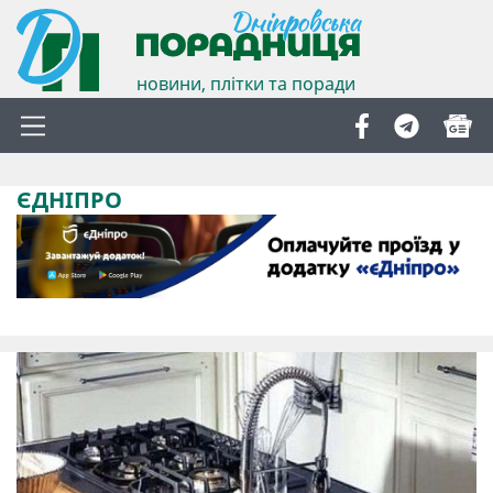
новини, плітки та поради
ЄДНІПРО