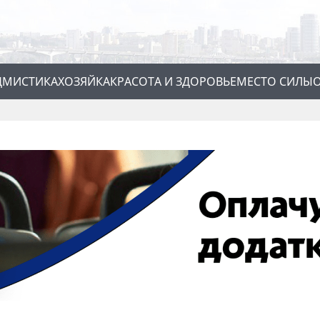
Д
МИСТИКА
ХОЗЯЙКА
КРАСОТА И ЗДОРОВЬЕ
МЕСТО СИЛЫ
О