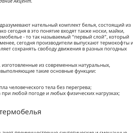
дание Акцент.
одразумевают нательный комплект белья, состоящий из
о сегодня в это понятие входят также носки, майки,
ермобелье - то так называемый “первый слой”, который
е менее, сегодня производители выпускают термокофты 
оляет сохранять свободу движения в разных погодных
, изготовленные из современных натуральных,
 выполняющие такие основные функции:
пла человеческого тела без перегрева;
 при любой погоде и любых физических нагрузках;
 термобелья
льзуют преимущественно синтетические и смешанные