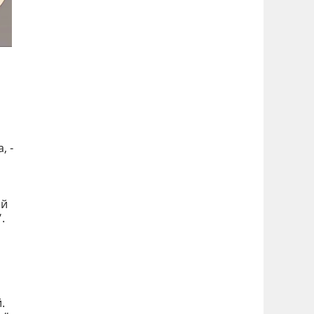
, -
ой
”.
.