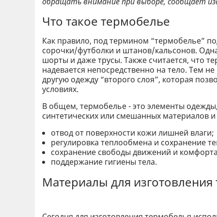
обращать внимание при выборе, сообщает из
Что такое термобелье
Как правило, под термином “термобелье” п
сорочки/футболки и штанов/кальсонов. Однак
шорты и даже трусы. Также считается, что т
надевается непосредственно на тело. Тем н
другую одежду “второго слоя”, которая позв
условиях.
В общем, термобелье - это элементы одежды
синтетических или смешанных материалов и
отвод от поверхности кожи лишней влаги;
регулировка теплообмена и сохранение те
сохранение свободы движений и комфорта
поддержание гигиены тела.
Материалы для изготовления
Сегодня для изготовления термобелья испо