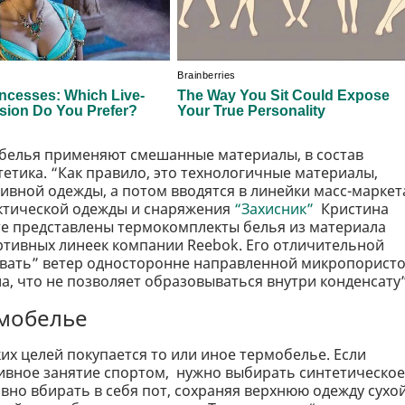
обелья применяют смешанные материалы, в состав
тетика. “Как правило, это технологичные материалы,
вной одежды, а потом вводятся в линейки масс-маркета
ктической одежды и снаряжения
“Захисник”
Кристина
нте представлены термокомплекты белья из материала
ртивных линеек компании Reebok. Его отличительной
вать” ветер односторонне направленной микропорист
а, что не позволяет образовываться внутри конденсату
рмобелье
ких целей покупается то или иное термобелье. Если
ктивное занятие спортом, нужно выбирать синтетическое
ивно вбирать в себя пот, сохраняя верхнюю одежду сухой