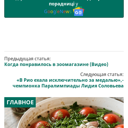
порадниці
у
G
o
o
g
l
e
N
e
w
s
Предыдущая статья:
Когда понравилось в зоомагазине (Видео)
Следующая статья:
«В Рио ехала исключительно за медалью»,-
чемпионка Паралимпиады Лидия Соловьева
ГЛАВНОЕ