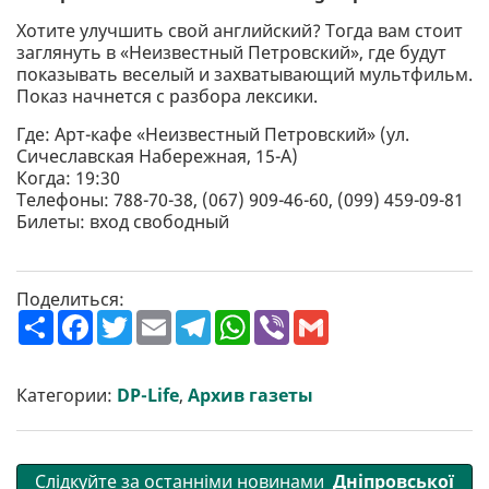
Хотите улучшить свой английский? Тогда вам стоит
заглянуть в «Неизвестный Петровский», где будут
показывать веселый и захватывающий мультфильм.
Показ начнется с разбора лексики.
Где: Арт-кафе «Неизвестный Петровский» (ул.
Сичеславская Набережная, 15-А)
Когда: 19:30
Телефоны: 788-70-38, (067) 909-46-60, (099) 459-09-81
Билеты: вход свободный
Поделиться:
П
F
T
E
T
W
V
G
о
a
w
m
e
h
i
m
ш
c
i
a
l
a
b
a
и
e
t
i
e
t
e
i
р
b
t
l
g
s
r
l
Категории:
DP-Life
,
Архив газеты
и
o
e
r
A
т
o
r
a
p
и
k
m
p
Слідкуйте за останніми новинами
Дніпровської