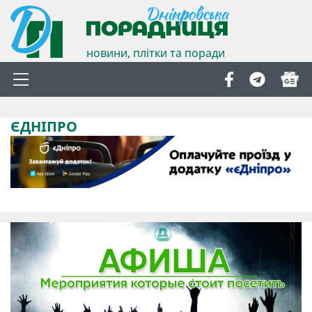
новини, плітки та поради
ЄДНІПРО