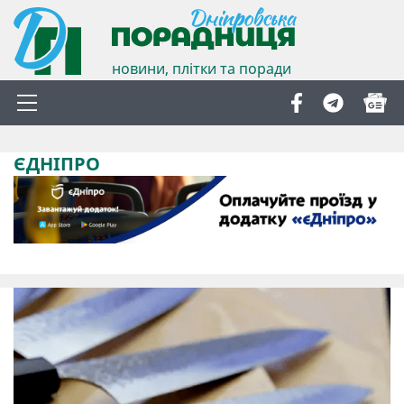
новини, плітки та поради
ЄДНІПРО