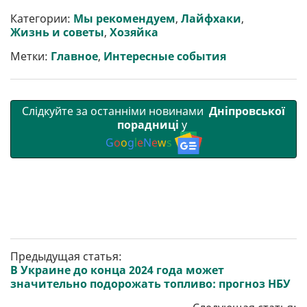
и
e
t
i
e
t
e
i
р
b
t
l
g
s
r
l
Категории:
Мы рекомендуем
,
Лайфхаки
,
и
o
e
r
A
Жизнь и советы
,
Хозяйка
т
o
r
a
p
и
k
m
p
Метки:
Главное
,
Интересные события
Слідкуйте за останніми новинами
Дніпровської
порадниці
у
G
o
o
g
l
e
N
e
w
s
Предыдущая статья:
В Украине до конца 2024 года может
значительно подорожать топливо: прогноз НБУ