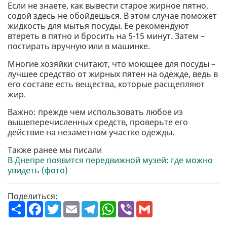
Если не знаете, как вывести старое жирное пятно,
содой здесь не обойдешься. В этом случае поможет
жидкость для мытья посуды. Ее рекомендуют
втереть в пятно и бросить на 5-15 минут. Затем –
постирать вручную или в машинке.
Многие хозяйки считают, что моющее для посуды –
лучшее средство от жирных пятен на одежде, ведь в
его составе есть вещества, которые расщепляют
жир.
Важно: прежде чем использовать любое из
вышеперечисленных средств, проверьте его
действие на незаметном участке одежды.
Также ранее мы писали
В Днепре появится передвижной музей: где можно
увидеть (фото)
Поделиться:
П
F
T
E
T
W
V
G
о
a
w
m
e
h
i
m
ш
c
i
a
l
a
b
a