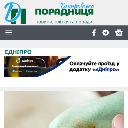
новини, плітки та поради
ЄДНІПРО