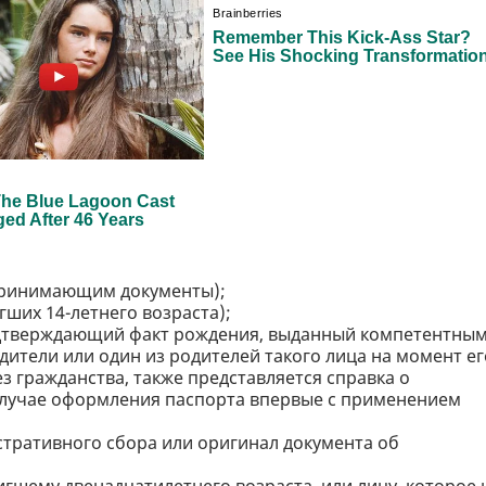
 принимающим документы);
гших 14-летнего возраста);
одтверждающий факт рождения, выданный компетентны
дители или один из родителей такого лица на момент ег
 гражданства, также представляется справка о
случае оформления паспорта впервые с применением
тративного сбора или оригинал документа об
игшему двенадцатилетнего возраста, или лицу, которое 