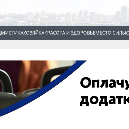
Д
МИСТИКА
ХОЗЯЙКА
КРАСОТА И ЗДОРОВЬЕ
МЕСТО СИЛЫ
О