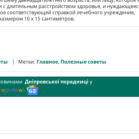
и с длительным расстройством здоровья, и нуждающеес
ое соответствующей справкой лечебного учреждения,
размером 10 х 15 сантиметров.
еты
Метки:
Главное
,
Полезные советы
 новинами
Дніпровської порадниці
у
o
o
g
l
e
N
e
w
s