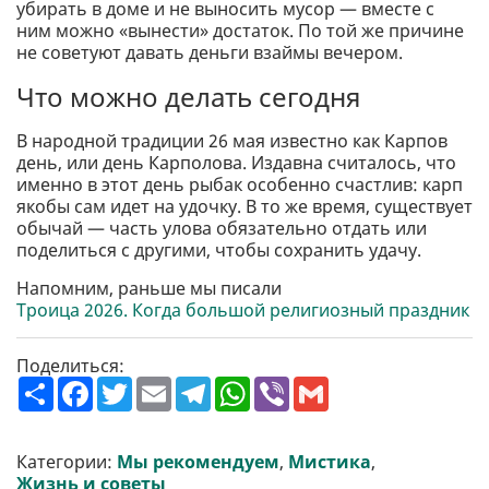
убирать в доме и не выносить мусор — вместе с
ним можно «вынести» достаток. По той же причине
не советуют давать деньги взаймы вечером.
Что можно делать сегодня
В народной традиции 26 мая известно как Карпов
день, или день Карполова. Издавна считалось, что
именно в этот день рыбак особенно счастлив: карп
якобы сам идет на удочку. В то же время, существует
обычай — часть улова обязательно отдать или
поделиться с другими, чтобы сохранить удачу.
Напомним, раньше мы писали
Троица 2026. Когда большой религиозный праздник
Поделиться:
П
F
T
E
T
W
V
G
о
a
w
m
e
h
i
m
ш
c
i
a
l
a
b
a
и
e
t
i
e
t
e
i
р
b
t
l
g
s
r
l
Категории:
Мы рекомендуем
,
Мистика
,
и
o
e
r
A
Жизнь и советы