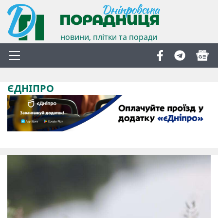
новини, плітки та поради
ЄДНІПРО