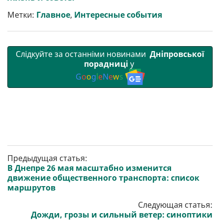
т
o
r
a
p
и
k
m
p
Метки:
Главное
,
Интересные события
Слідкуйте за останніми новинами
Дніпровської
порадниці
у
G
o
o
g
l
e
N
e
w
s
Предыдущая статья:
В Днепре 26 мая масштабно изменится
движение общественного транспорта: список
маршрутов
Следующая статья:
Дожди, грозы и сильный ветер: синоптики